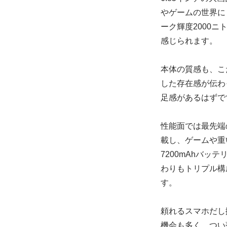
やゲームの世界に
ーク輝度2000
感じられます。
本体の質感も、こ
した存在感が伝わ
足感があるはずで
性能面では最先端のSn
載し、ゲームや重
7200mAhバ
わりもトリプル構
す。
頼れるスマホだし
機会も多く、つい