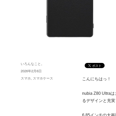
投
いろんなこと。
稿
投
2026年2月6日
者
稿
カ
スマホ
,
スマホケース
こんにちはっ！
日:
テ
ゴ
nubia Z80
リ
ー
るデザインと充実
6.85インチの