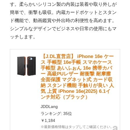
す。柔らかいシリコン製の内装は装着や取り外しが
簡単で、衝撃も吸収。内蔵カードポケットとスタン
ド機能で、動画鑑賞や外出時の利便性を高めます。
シンプルなデザインでビジネスや日常の使用にもマ
ッチします。
【J.DL直営店】 iPhone 16e ケー
ス 手帳型 16e手帳 スマホケース
手帳型 あいふぉん 16e 携帯カバ
ー 高級PUレザー 耐衝撃 耐摩擦
全面保護 マグネット式 カード収
納 スタンド機能 手触りが良い 人
気 上質 iPhone 16e(2025) 6.1イ
ンチ対応（ブラック）
JDDLang
ランキング: 35位
￥1,184
※最新価格情報はタップしてご確認ください。