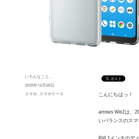
投
いろんなこと。
稿
投
2025年12月26日
者
稿
カ
スマホ
,
スマホケース
こんにちはっ！
日:
テ
ゴ
arrows We
リ
ー
いバランスのスマ
約6.1インチの