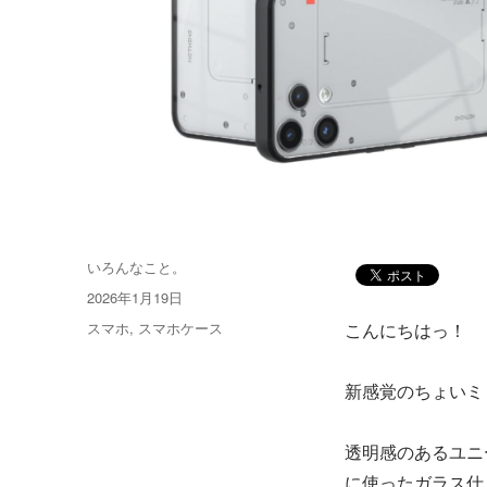
投
いろんなこと。
稿
投
2026年1月19日
者
稿
カ
スマホ
,
スマホケース
こんにちはっ！
日:
テ
ゴ
新感覚のちょいミドルの
リ
ー
透明感のあるユニー
に使ったガラス仕