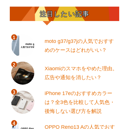
リ
ろ
ー
比
注目したい記事
較
し
て
Zenfone
moto g37/g37jの人気でおすす
Max
購
めのケースはどれがいい？
入
へ
に
Xiaomiのスマホをやめた理由。
広告や通知を消したい？
iPhone 17eのおすすめカラー
は？全3色を比較して人気色・
後悔しない選び方を解説
OPPO Reno13 Aの人気でおす