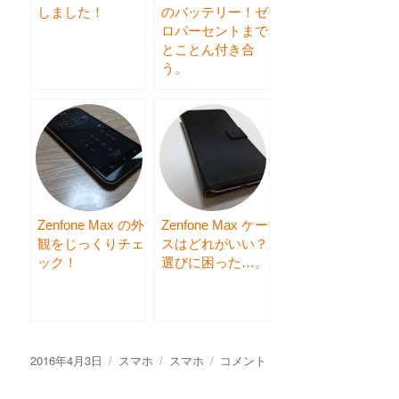
しました！
のバッテリー！ゼ
ロパーセントまで
とことん付き合
う。
Zenfone Max の外
Zenfone Max ケー
観をじっくりチェ
スはどれがいい？
ック！
選びに困った…。
投
2016年4月3日
カ
スマホ
タ
スマホ
い
コメント
稿
テ
グ
ろ
日:
ゴ
い