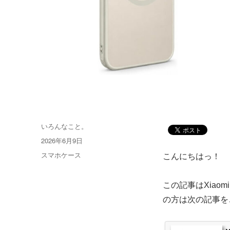
投
いろんなこと。
稿
投
2026年6月9日
者
稿
カ
スマホケース
こんにちはっ！
日:
テ
ゴ
この記事はXiaom
リ
ー
の方は次の記事を