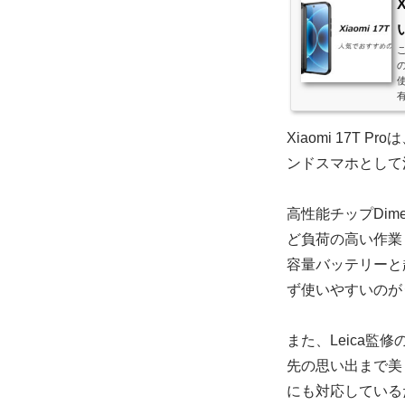
こ
有
Xiaomi 17
ンドスマホとして
高性能チップDim
ど負荷の高い作業
容量バッテリーと
ず使いやすいのが
また、Leica
先の思い出まで美
にも対応している