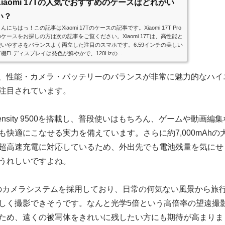
Xiaomi 17Tの人気でおすすめのケースはどれがい
い？
んにちはっ！この記事はXiaomi 17Tのケースの記事です。Xiaomi 17T Pro
のケースをお探しの方は次の記事をご覧ください。Xiaomi 17Tは、高性能と
使いやすさをバランスよく両立した注目のスマホです。6.59インチの美しい
機ELディスプレイは発色が鮮やかで、120Hzの...
T Proは、性能・カメラ・バッテリーのバランスが非常に魅力的なハイ
注目されています。
ensity 9500を搭載し、普段使いはもちろん、ゲームや動画編集
も快適にこなせる実力を備えています。さらに約7,000mAhの
超高速充電に対応しているため、外出先でも電池残量を気にせ
うれしいですよね。
監修のカメラシステムを採用しており、日常の何気ない風景から旅
しく撮影できそうです。なんと光学5倍という高倍率の望遠撮
ため、遠くの被写体をきれいに残したい方にも期待が高まりま