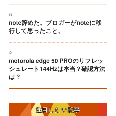
リ
投
ー
前
稿
note辞めた。ブロガーがnoteに移
過
行して思ったこと。
去
ナ
の
ビ
投
稿:
ゲ
次
motorola edge 50 PROのリフレッ
次
ー
シュレート144Hzは本当？確認方法
の
シ
投
は？
稿:
ョ
ン
注目したい記事