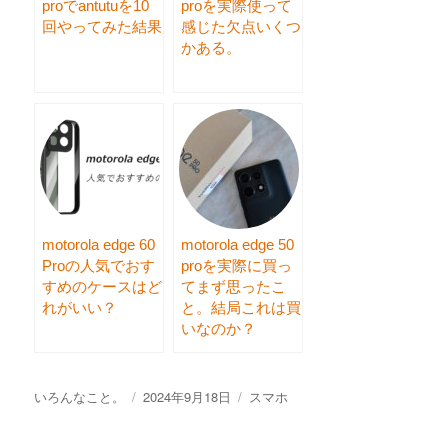
proでantutuを10
proを実際使って
回やってみた結果
感じた欠点いくつ
かある。
motorola edge 60
motorola edge 50
Proの人気でおす
proを実際に買っ
すめのケースはど
てまず思ったこ
れがいい？
と。結局これは買
いなのか？
投
いろんなこと。
投
2024年9月18日
カ
スマホ
稿
稿
テ
者
日:
ゴ