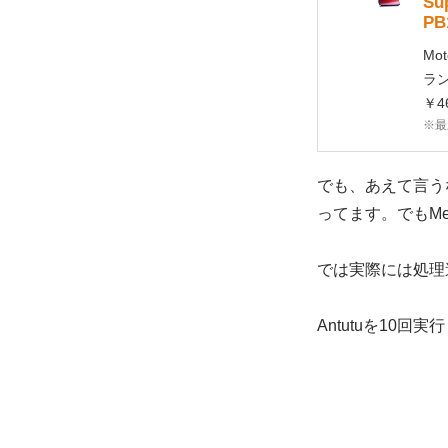
Su
PB
Mo
ラン
￥46
※最
でも、あえて言うなら
ってます。でもMed
では実際には処理
Antutuを10