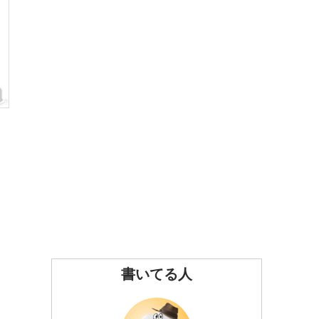
な
。
書いてる人