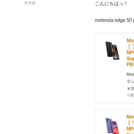
稿
カ
スマホ
こんにちはっ！
日:
テ
ゴ
motorola e
リ
ー
Mo
｜
N
Su
PB
Mo
ラン
￥39
※最
Mo
｜
N