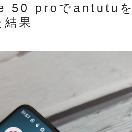
ge 50 proでantutu
た結果