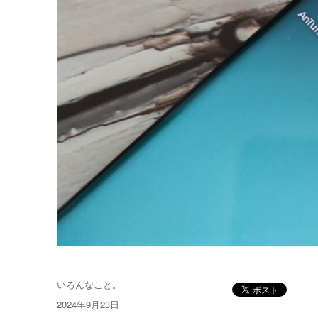
投
いろんなこと。
稿
投
2024年9月23日
者