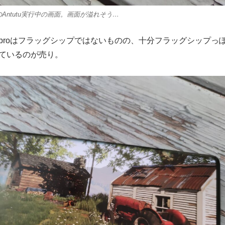
50 proのAntutu実行中の画面。画面が溢れそう…
dge 50 proはフラッグシップではないものの、十分フラッグシップっ
ているのが売り。