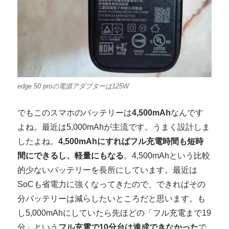
edge 50 proの電源アダプターは125W
でもこのスマホのバッテリーは
4,500mAh
なんです
よね。最近は5,000mAhが主流です。うまく設計しま
したよね。
4,500mAhにすればフル充電時間も短時
間にできるし、軽量にもなる
。4,500mAhという比較
的少ないバッテリーを長所にしています。最近は
SoCも省電力に強くなってきたので、できればその
分バッテリーは減らしたいところだと思います。も
し5,000mAhにしていたら先ほどの「フル充電まで19
分」という
フル充電で10分台は達成できなかった
で