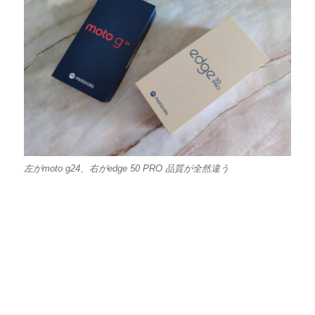
左がmoto g24、右がedge 50 PRO 品質が全然違う