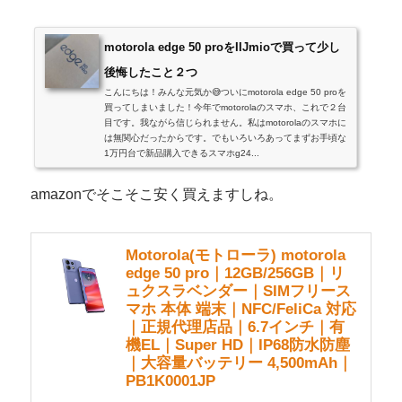
motorola edge 50 proをIIJmioで買って少し
後悔したこと２つ
こんにちは！みんな元気か😅ついにmotorola edge 50 proを
買ってしまいました！今年でmotorolaのスマホ、これで２台
目です。我ながら信じられません。私はmotorolaのスマホに
は無関心だったからです。でもいろいろあってまずお手頃な
1万円台で新品購入できるスマホg24...
amazonでそこそこ安く買えますしね。
Motorola(モトローラ) motorola
edge 50 pro｜12GB/256GB｜リ
ュクスラベンダー｜SIMフリース
マホ 本体 端末｜NFC/FeliCa 対応
｜正規代理店品｜6.7インチ｜有
機EL｜Super HD｜IP68防水防塵
｜大容量バッテリー 4,500mAh｜
PB1K0001JP