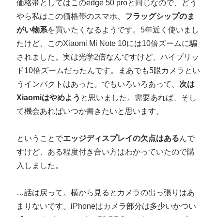
価格帯としてはこのedge 50 proと同じなので、どう
やら私はこの価格帯のスマホ、
フラッグシップのま
がい物系
を買いたくなるようです。5年近く使いまし
たけど、このXiaomi Mi Note 10には10倍ズームに騙
されました。実は光学2倍なんですけど、ハイブリッ
ド10倍ズームだったんです。まあでも5眼カメラとい
うインパクトはあった。でもいろいろあって、
次は
Xiaomiはやめよう
と思いました。需要あれば、そし
て機会あればいつか書きたいと思います。
ということで
エッジディスプレイの欠点はある
んで
すけど、ある程度付き合い方はわかっていたので購
入しました。
…話は戻って。横から見るとカメラの出っ張りはあ
まりないです。iPhoneはカメラ部分は多少いかつい