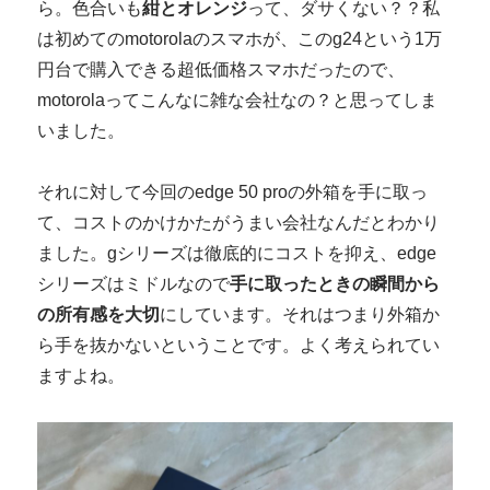
ら。色合いも
紺とオレンジ
って、ダサくない？？私
は初めてのmotorolaのスマホが、このg24という1万
円台で購入できる超低価格スマホだったので、
motorolaってこんなに雑な会社なの？と思ってしま
いました。
それに対して今回のedge 50 proの外箱を手に取っ
て、コストのかけかたがうまい会社なんだとわかり
ました。gシリーズは徹底的にコストを抑え、edge
シリーズはミドルなので
手に取ったときの瞬間から
の所有感を大切
にしています。それはつまり外箱か
ら手を抜かないということです。よく考えられてい
ますよね。