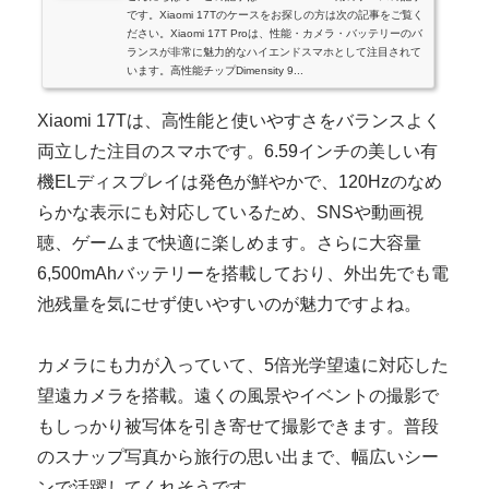
です。Xiaomi 17Tのケースをお探しの方は次の記事をご覧く
ださい。Xiaomi 17T Proは、性能・カメラ・バッテリーのバ
ランスが非常に魅力的なハイエンドスマホとして注目されて
います。高性能チップDimensity 9...
Xiaomi 17Tは、高性能と使いやすさをバランスよく
両立した注目のスマホです。6.59インチの美しい有
機ELディスプレイは発色が鮮やかで、120Hzのなめ
らかな表示にも対応しているため、SNSや動画視
聴、ゲームまで快適に楽しめます。さらに大容量
6,500mAhバッテリーを搭載しており、外出先でも電
池残量を気にせず使いやすいのが魅力ですよね。
カメラにも力が入っていて、5倍光学望遠に対応した
望遠カメラを搭載。遠くの風景やイベントの撮影で
もしっかり被写体を引き寄せて撮影できます。普段
のスナップ写真から旅行の思い出まで、幅広いシー
ンで活躍してくれそうです。