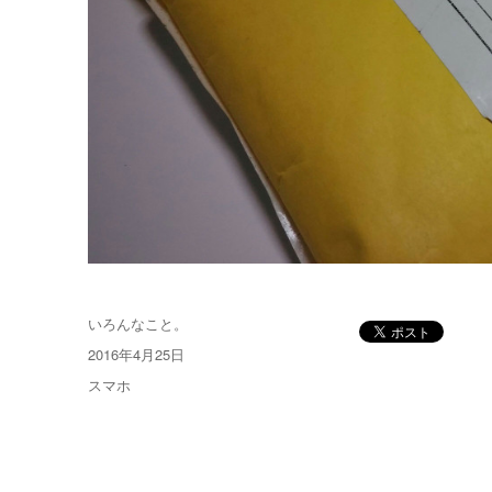
投
いろんなこと。
稿
投
2016年4月25日
者
稿
カ
スマホ
日:
テ
ゴ
リ
ー