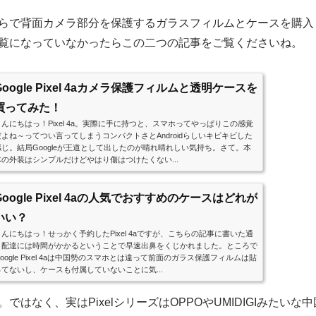
らで背面カメラ部分を保護するガラスフィルムとケースを購入
覧になっていなかったらこの二つの記事をご覧くださいね。
Google Pixel 4aカメラ保護フィルムと透明ケースを
買ってみた！
こんにちはっ！Pixel 4a。実際に手に持つと、スマホってやっぱりこの感覚
だよね～ってつい言ってしまうコンパクトさとAndroidらしいキビキビした
感じ。結局Googleが王道として出したのが晴れ晴れしい気持ち。さて。本
体の外装はシンプルだけどやはり傷はつけたくない...
Google Pixel 4aの人気でおすすめのケースはどれが
いい？
こんにちはっ！せっかく予約したPixel 4aですが、こちらの記事に書いた通
り配達には時間がかかるということで早速出鼻をくじかれました。ところで
oogle Pixel 4aは中国勢のスマホとは違って前面のガラス保護フィルムは貼
ってないし、ケースも付属していないことに気...
ではなく、実はPixelシリーズはOPPOやUMIDIGIみたいな中