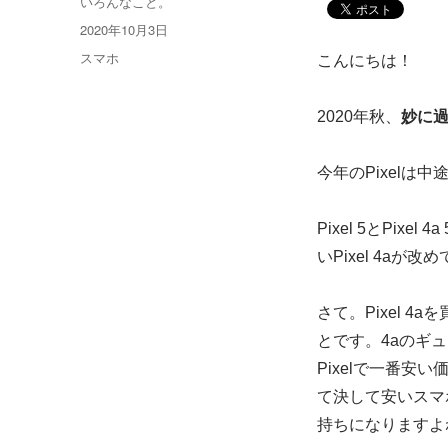
投
いろんなこと。
稿
投
2020年10月3日
者
稿
カ
スマホ
こんにちは！
日:
テ
ゴ
2020年秋、
妙に過
リ
ー
今年のPixelは
Pixel 5とPi
いPixel 4a
さて。Pixel 
とです。4aのギュ
Pixelで一番安
て決して安いスマ
持ちになりますよ