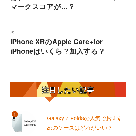
マークスコアが…？
去
ナ
の
ビ
投
稿:
ゲ
次
iPhone XRのApple Care+for
次
ー
iPhoneはいくら？加入する？
の
シ
投
稿:
ョ
ン
注目したい記事
Galaxy Z Fold8の人気でおすす
めのケースはどれがいい？