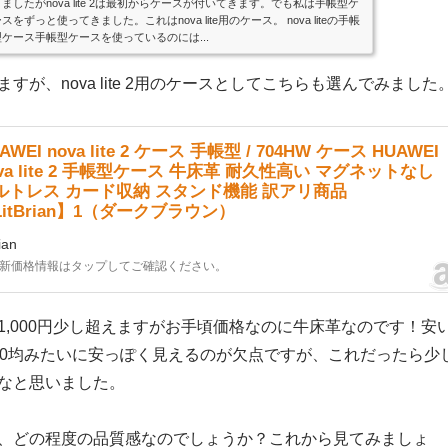
きましたがnova lite 2は最初からケースが付いてきます。でも私は手帳型ケ
スをずっと使ってきました。これはnova lite用のケース。 nova liteの手帳
型ケース手帳型ケースを使っているのには...
すが、nova lite 2用のケースとしてこちらも選んでみました
AWEI nova lite 2 ケース 手帳型 / 704HW ケース HUAWEI
ova lite 2 手帳型ケース 牛床革 耐久性高い マグネットなし
ルトレス カード収納 スタンド機能 訳アリ商品
LitBrian】1（ダークブラウン）
rian
新価格情報はタップしてご確認ください。
1,000円少し超えますがお手頃価格なのに牛床革なのです！安
00均みたいに安っぽく見えるのが欠点ですが、これだったら少
なと思いました。
、どの程度の品質感なのでしょうか？これから見てみましょ