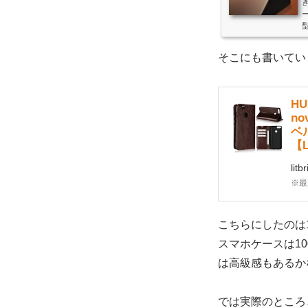
ー
そこにも書いていま
HU
n
ベ
【
litb
※最
こちらにしたのは
スマホケースは1
は高級感もあるか
では実際のところ