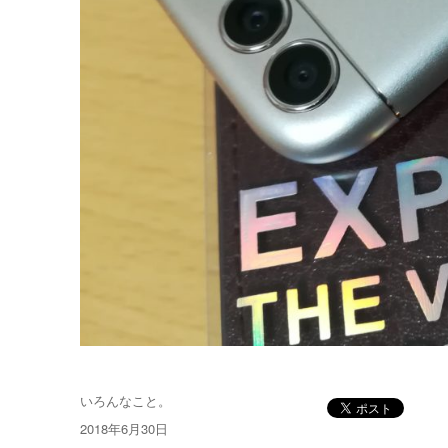
投
いろんなこと。
稿
投
2018年6月30日
者