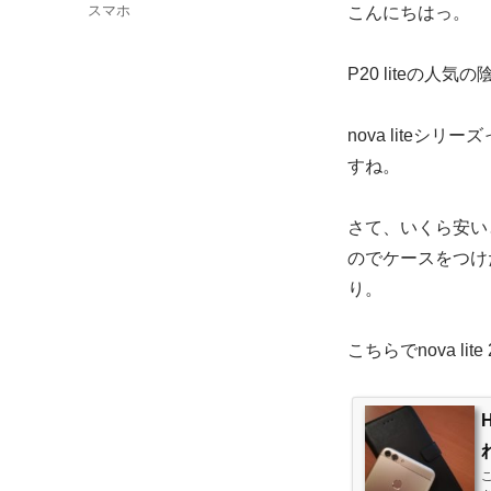
稿
カ
スマホ
こんにちはっ。
日:
テ
ゴ
P20 liteの人気
リ
ー
nova lite
すね。
さて、いくら安い
のでケースをつけ
り。
こちらでnova 