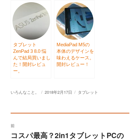
タブレット
MediaPad M5の
ZenPad 3 8.0 悩
本体のデザインを
んで結局買いまし
味わえるケース。
た！開封レビュ
開封レビュー！
ー。
投
いろんなこと。
投
2018年2月17日
カ
タブレット
稿
稿
テ
者
日:
ゴ
リ
投
ー
前
稿
コスパ最高？2in1タブレットPCの
過