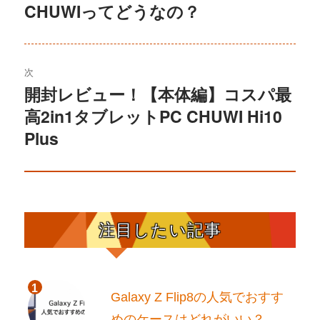
CHUWIってどうなの？
去
ナ
の
ビ
投
稿:
ゲ
次
開封レビュー！【本体編】コスパ最
次
ー
高2in1タブレットPC CHUWI Hi10
の
シ
投
Plus
稿:
ョ
ン
注目したい記事
Galaxy Z Flip8の人気でおすす
めのケースはどれがいい？