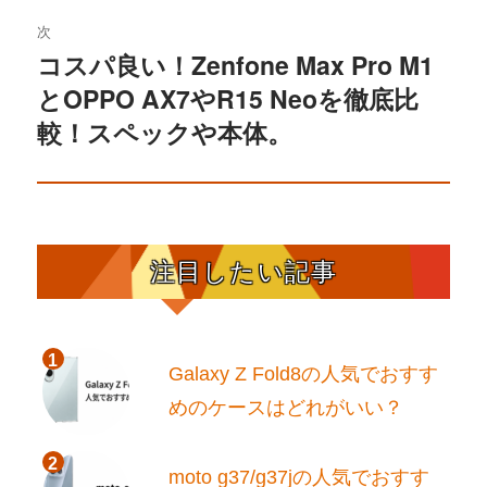
稿:
ゲ
次
コスパ良い！Zenfone Max Pro M1
次
ー
とOPPO AX7やR15 Neoを徹底比
の
シ
投
較！スペックや本体。
稿:
ョ
ン
注目したい記事
Galaxy Z Fold8の人気でおすす
めのケースはどれがいい？
moto g37/g37jの人気でおすす