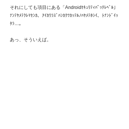
それにしても項目にある「Androidｾｷｭﾘﾃｨﾊﾟｯﾁﾚﾍﾞﾙ」
ﾅﾝﾃﾔﾒﾃｸﾚﾏｾﾝｶ、ｱｲｶﾜﾗｽﾞﾊﾝｶｸﾂｶｯﾃﾙﾉﾊﾔﾒﾃﾎｼｲ、ﾄﾅﾝﾄﾞｲｯ
ﾀﾗ…。
あっ、そういえば。