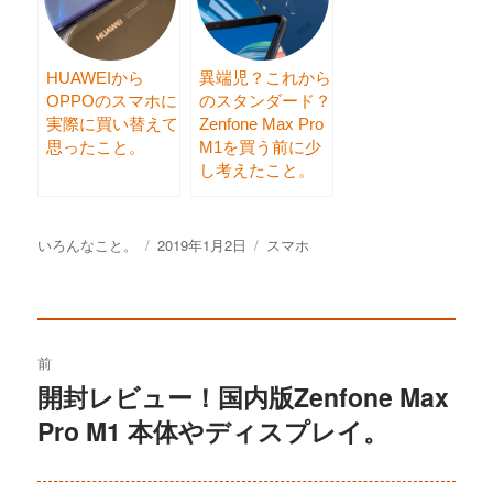
HUAWEIから
異端児？これから
OPPOのスマホに
のスタンダード？
実際に買い替えて
Zenfone Max Pro
思ったこと。
M1を買う前に少
し考えたこと。
投
いろんなこと。
投
2019年1月2日
カ
スマホ
稿
稿
テ
者
日:
ゴ
リ
投
ー
前
稿
開封レビュー！国内版Zenfone Max
過
Pro M1 本体やディスプレイ。
去
ナ
の
ビ
投