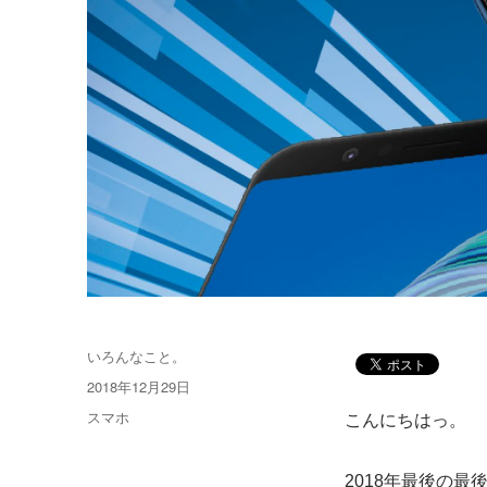
投
いろんなこと。
稿
投
2018年12月29日
者
稿
カ
スマホ
こんにちはっ。
日:
テ
ゴ
2018年最後の
リ