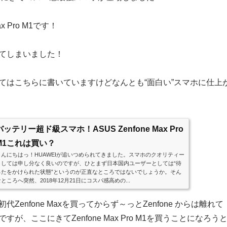
ax Pro M1です！
てしまいました！
てはこちらに書いていますけどなんとも“面白い”スマホに仕上
バッテリー超ド級スマホ！ASUS Zenfone Max Pro
M1これは買い？
こんにちはっ！HUAWEIが追いつめられてきました。スマホのクオリティー
としては申し分なく良いのですが、ひとまず日本国内ユーザーとしては“待
ったをかけられた状態”というのが正直なところではないでしょうか。そん
ところへ突然、2018年12月21日にコスパ感高めの...
Zenfone Maxを買ってからず～っとZenfone からは離れて
ですが、ここにきてZenfone Max Pro M1を買うことになろう