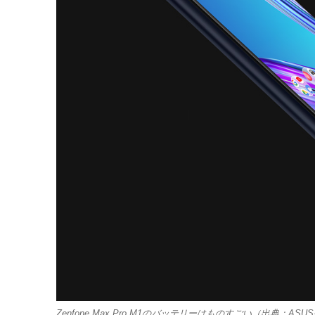
Zenfone Max Pro M1のバッテリーはものすごい（出典：A