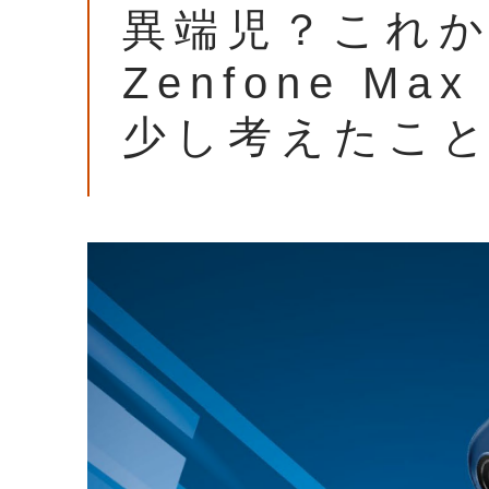
異端児？これ
Zenfone Ma
少し考えたこ