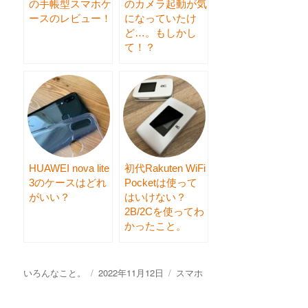
の手帳型スマホケ
のカメラ起動が気
ースのレビュー！
になっていたけ
ど…。もしかし
て！？
HUAWEI nova lite
初代Rakuten WiFi
3のケースはどれ
Pocketは使って
がいい？
はいけない？
2B/2Cを使ってわ
かったこと。
投
いろんなこと。
投
2022年11月12日
カ
スマホ
稿
稿
テ
者
日:
ゴ