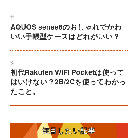
リ
投
ー
前
稿
AQUOS sense6のおしゃれでかわ
過
いい手帳型ケースはどれがいい？
去
ナ
の
ビ
投
稿:
ゲ
次
初代Rakuten WiFi Pocketは使って
次
ー
はいけない？2B/2Cを使ってわかっ
の
シ
投
たこと。
稿:
ョ
ン
注目したい記事