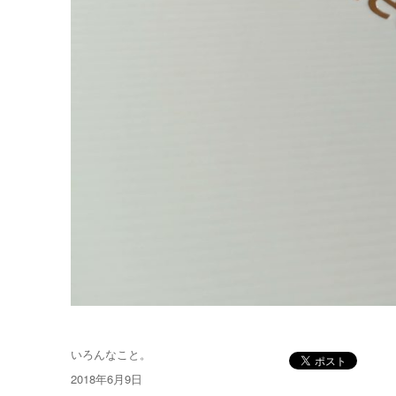
投
いろんなこと。
稿
投
2018年6月9日
者