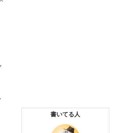
ク
マ
書いてる人