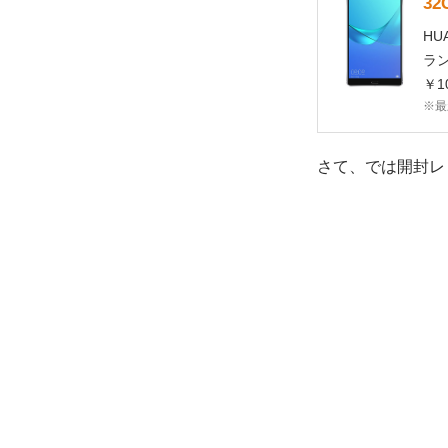
3
HU
ラン
￥10
※最
さて、では開封レ