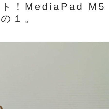
！MediaPad M5
その１。