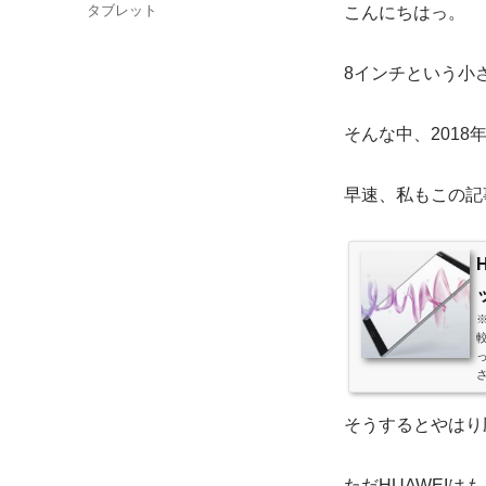
稿
カ
タブレット
こんにちはっ。
日:
テ
ゴ
8インチという小
リ
ー
そんな中、2018年
早速、私もこの記事
※
さ
そうするとやはり圧
ただHUAWEIは