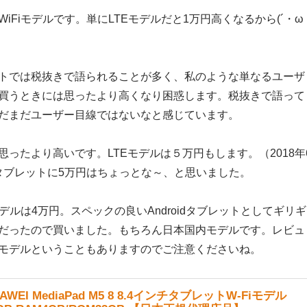
iFiモデルです。単にLTEモデルだと1万円高くなるから(´・ω
トでは税抜きで語られることが多く、私のような単なるユーザ
買うときには思ったより高くなり困惑します。税抜きで語って
だまだユーザー目線ではないなと感じています。
思ったより高いです。LTEモデルは５万円もします。（2018年
idタブレットに5万円はちょっとな～、と思いました。
モデルは4万円。スペックの良いAndroidタブレットとしてギリギ
だったので買いました。もちろん日本国内モデルです。レビュ
モデルということもありますのでご注意くださいね。
AWEI MediaPad M5 8 8.4インチタブレットW-Fiモデル