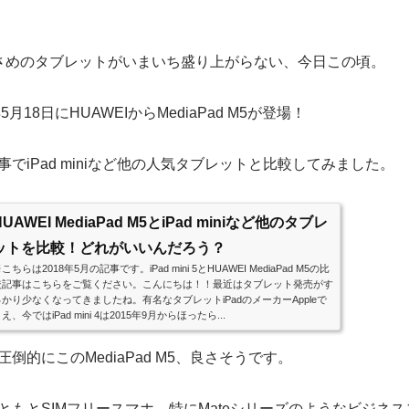
さめのタブレットがいまいち盛り上がらない、今日この頃。
5月18日にHUAWEIからMediaPad M5が登場！
でiPad miniなど他の人気タブレットと比較してみました。
HUAWEI MediaPad M5とiPad miniなど他のタブレ
ットを比較！どれがいいんだろう？
こちらは2018年5月の記事です。iPad mini 5とHUAWEI MediaPad M5の比
較記事はこちらをご覧ください。こんにちは！！最近はタブレット発売がす
っかり少なくなってきましたね。有名なタブレットiPadのメーカーAppleで
え、今ではiPad mini 4は2015年9月からほったら...
倒的にこのMediaPad M5、良さそうです。
もともとSIMフリースマホ、特にMateシリーズのようなビジネス