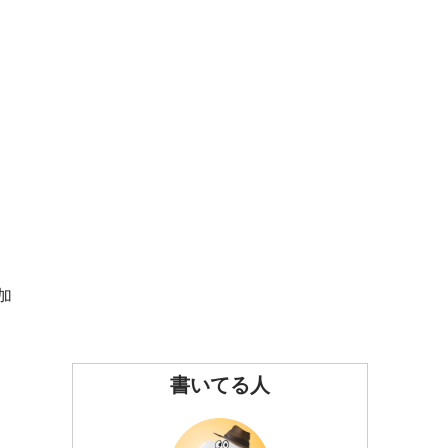
加
書いてる人