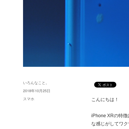
投
いろんなこと。
稿
投
2018年10月25日
者
稿
カ
スマホ
こんにちは！
日:
テ
ゴ
iPhone XR
リ
ー
な感じがしてワク