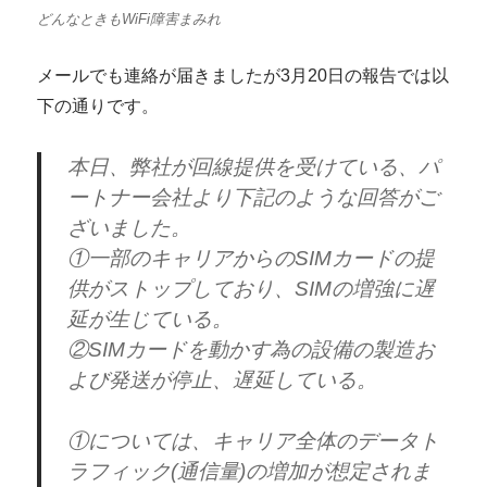
どんなときもWiFi障害まみれ
メールでも連絡が届きましたが3月20日の報告では以
下の通りです。
本日、弊社が回線提供を受けている、パ
ートナー会社より下記のような回答がご
ざいました。
①一部のキャリアからのSIMカードの提
供がストップしており、SIMの増強に遅
延が生じている。
②SIMカードを動かす為の設備の製造お
よび発送が停止、遅延している。
①については、キャリア全体のデータト
ラフィック(通信量)の増加が想定されま