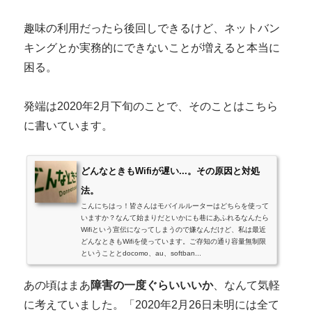
趣味の利用だったら後回しできるけど、ネットバン
キングとか実務的にできないことが増えると本当に
困る。
発端は2020年2月下旬のことで、そのことはこちら
に書いています。
どんなときもWifiが遅い...。その原因と対処
法。
こんにちはっ！皆さんはモバイルルーターはどちらを使って
いますか？なんて始まりだといかにも巷にあふれるなんたら
Wifiという宣伝になってしまうので嫌なんだけど、私は最近
どんなときもWifiを使っています。ご存知の通り容量無制限
ということとdocomo、au、softban...
あの頃はまあ
障害の一度ぐらいいいか
、なんて気軽
に考えていました。「2020年2月26日未明には全て