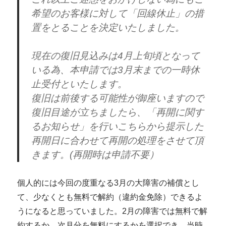
希望のお客様に対して「回線休止」の措
置をとることを決定いたしました。
現在の復旧見込みは4月上旬頃となって
いる為、本申請では3月末までの一時休
止受付といたします。
復旧は前後する可能性が御座いますので
復旧目途が立ちましたら、「再開に関す
るお知らせ」を行いこちらから提示した
再開日に合わせて再開の処理をさせて頂
きます。(再開時は申請不要）
個人的には今回の度重なる3月の大障害の補償とし
て、少なくとも無料で解約（違約金免除）できるよ
うになると思っていました。2月の障害では無料で解
約するか、次月分を無料にするかを選択でき、当時