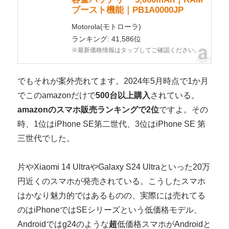
ブースト機能｜PB1A0000JP
Motorola(モトローラ)
ランキング: 41,586位
※最新価格情報はタップしてご確認ください。
でもそれが案外売れてます。2024年5月時点で1か月
でこのamazonだけで
500台以上購入
されている。
amazonのスマホ販売ランキングで2位
ですよ。その
時、1位はiPhone SE第二世代、3位はiPhone SE 第
三世代でした。
片やXiaomi 14 UltraやGalaxy S24 Ultraといった20万
円近くのスマホが発売されている。こうしたスマホ
はかなり魅力的ではあるものの、実際には売れてる
のはiPhoneではSEシリーズという低価格モデル、
Androidではg24のような
超
低価格スマホがAndroidと