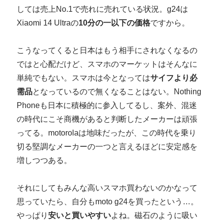
しては売上No.1で売れに売れている状況。g24は
Xiaomi 14 Ultraの
10分の一以下の価格
ですから。
こうなってくると日本はもう相手にされなくなるの
ではと心配だけど、スマホのマーケットはそんなに
単純でもない。スマホは今となっては
サイフより必
需品
となっているので無くなることはない。Nothing
Phoneも日本に積極的に参入してるし、案外、混迷
の時代にこそ商機があると判断したメーカーは頑張
ってる。motorolaは地味だったが、この時代を乗り
切る堅調なメーカーの一つと言えるほどに安定感を
増しつつある。
それにしてもみんな高いスマホ買わないのかなって
思っていたら、自分もmoto g24を買ったという…。
やっぱり
安いと買いやすい
よね。磁石のように吸い