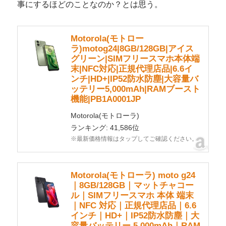
事にするほどのことなのか？とは思う。
Motorola(モトロー
ラ)motog24|8GB/128GB|アイス
グリーン|SIMフリースマホ本体端
末|NFC対応|正規代理店品|6.6イ
ンチ|HD+|IP52防水防塵|大容量バ
ッテリー5,000mAh|RAMブースト
機能|PB1A0001JP
Motorola(モトローラ)
ランキング: 41,586位
※最新価格情報はタップしてご確認ください。
Motorola(モトローラ) moto g24
｜8GB/128GB｜マットチャコー
ル｜SIMフリースマホ 本体 端末
｜NFC 対応｜正規代理店品｜6.6
インチ｜HD+｜IP52防水防塵｜大
容量バッテリー 5,000mAh｜RAM