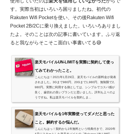
使用していたのは
楽天を信用していなかった
からで
す。実際当初はいろいろ困りましたね。初代の
Rakuten Wifi Pocketを使い、その後Rakuten Wifi
Pocket 2B/2Cに乗り換えました。いろいろありまし
たよ。そのことは次の記事に書いています。ふり返
ると我ながらそこそこ面白い事書いてる😅
楽天モバイルUN-LIMITを実際に契約して使っ
てみてわかったこと。
こんにちは！2021年1月29日、楽天モバイルの新料金が発表
されました。3Gまで980円、20Gまで1,980円、無制限で2,
980円。実際に利用する側としては、シンプルでコスパ感が
良く、歯切れの良いプランだと思いました。評判も上々のよ
うですね。私は楽天モバイルを契約しま...
楽天モバイルを1年実際使ってダメだと思った
こと。解約するか悩んだ。
こんにちはっ！契約から1年無料という特典付きで、2020年
4月にスタートした楽天モバイルの「Rakuten UN-LIMIT」。