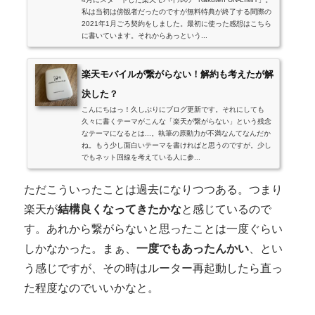
私は当初は傍観者だったのですが無料特典が終了する間際の
2021年1月ごろ契約をしました。最初に使った感想はこちら
に書いています。それからあっという...
楽天モバイルが繋がらない！解約も考えたが解
決した？
こんにちはっ！久しぶりにブログ更新です。それにしても
久々に書くテーマがこんな「楽天が繋がらない」という残念
なテーマになるとは...。執筆の原動力が不満なんてなんだか
ね。もう少し面白いテーマを書ければと思うのですが。少し
でもネット回線を考えている人に参...
ただこういったことは過去になりつつある。つまり
楽天が
結構良くなってきたかな
と感じているので
す。あれから繋がらないと思ったことは一度ぐらい
しかなかった。まぁ、
一度でもあったんかい
、とい
う感じですが、その時はルーター再起動したら直っ
た程度なのでいいかなと。