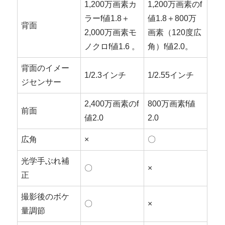
1,200万画素カ
1,200万画素のf
ラーf値1.8＋
値1.8＋800万
背面
2,000万画素モ
画素（120度広
ノクロf値1.6 。
角）f値2.0。
背面のイメー
1/2.3インチ
1/2.55インチ
ジセンサー
2,400万画素のf
800万画素f値
前面
値2.0
2.0
広角
×
〇
光学手ぶれ補
〇
×
正
撮影後のボケ
〇
×
量調節