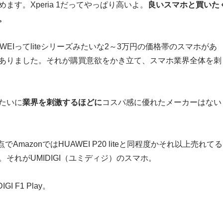
ます。Xperia 1だってやっぱり高いよ。
良いスマホと買いた
。
WEIってliteシリーズみたいな2～3万円の価格帯のスマホがあ
ありました。それが購買意欲をかき立て、スマホ業界全体を刺
みたいに
業界を刺激するほどに
コスパ感に優れたメーカーはない
点でAmazonではHUAWEI P20 liteと同程度かそれ以上売れてる
それがUMIDIGI（ユミディジ）のスマホ。
I F1 Play。