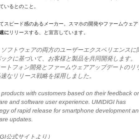
ているとのこと。
てスピード感のあるメーカー。スマホの開発やファームウェア
速に
リリースする、と宣言しています。
とソフトウェアの両方のユーザーエクスペリエンスに
バックに基づいて、お客様と製品を共同開発します。
はスマートフォン開発とファームウェアアップデートのリ
迅速なリリース戦略を採用しました。
products with customers based on their feedback o
are and software user experience. UMIDIGI has
tegy of rapid release for smartphone development a
ware updates.
IGI公式サイトより）