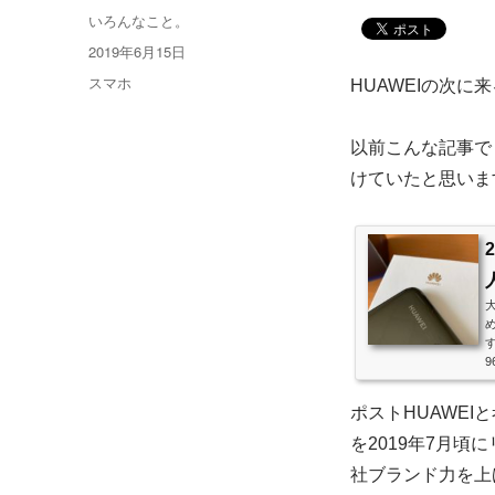
投
いろんなこと。
稿
投
2019年6月15日
者
稿
カ
スマホ
HUAWEIの次に
日:
テ
ゴ
以前こんな記事で
リ
ー
けていたと思いま
す
ポストHUAWEIと
を2019年7月
社ブランド力を上