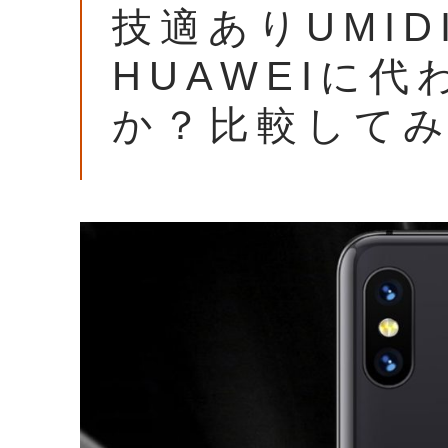
技適ありUMID
HUAWEIに
か？比較して