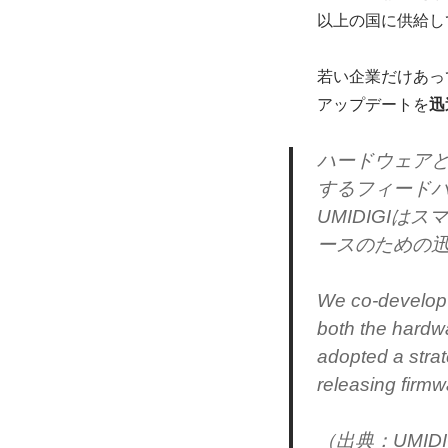
以上の国に供給し
若い企業だけあっ
アップデートを
迅
ハードウェア
するフィード
UMIDIGI
ースのための
We co-develop 
both the hardw
adopted a stra
releasing firm
（出典：UMID