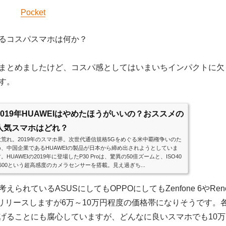
Pocket
来るコスパスマホは何か？
まとめましたけど、コスパ感としてはいまいちインパクトに欠
す。
2019年HUAWEIはやめたほうがいいの？おススメの
人気スマホはどれ？
大荒れ。2019年のスマホ界。次世代通信規格5Gをめぐる米中覇権争いのた
め、中国企業であるHUAWEIの製品が日本から締め出されようとしていま
。HUAWEIの2019年に登場したP30 Proは、驚異の50倍ズームと、ISO40
9600という超高感度のカメラセンサーを搭載。見え過ぎち...
考えられているASUSにしてもOPPOにしてもZenfone 6やRen
頃にリリースしますが6万～10万円程度の価格帯になりそうです。
げることにも腐心していますが、どんなに良いスマホでも10万