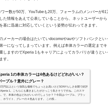
ォロワー数が50万、YouTubeも20万、フォーラムのメンバーが61
した情報をあえて公表していることから、ネットユーザーから
を基に迅速に対応していくという姿勢が伝わってきます。
のメーカーの場合はたいていdocomoやauやソフトバンクとい
第一になってしまっています。例えば本体カラーの選定までキ
しますのでXperia 1もキャリアによってカラバリが違うとい
ます。
Xperia 1の本体カラーは4色あるけどどれがいい？
パープル？意外にグレー？
10万円以上という強気な価格でちょっとお高いけどSONYらしさ全開で好評
のXperia 1。こちらにも書きましたがけっこう良さそうですね。このスマ
ホ。で、本体の色はどれがいいのでしょうか？？今回はパープル、ブラッ
ク、ホワイト、グレーの４色あります。 この投...